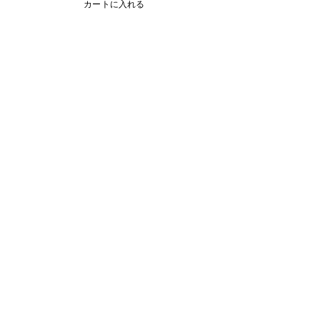
カートに入れる
コメント
コメントを追加…
トリの菓子店から学ぶ、
鳥取砂丘のアー
サブレの秘密：名前の由
を詰め込んだサ
来から魅力まで
取り寄せで楽し
FAQ
プライバシーポリシー
​特定商取引法に基づく表示