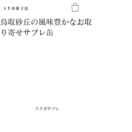
​トリの
菓子店​
鳥取砂丘の風味豊かなお取
り寄せサブレ缶
ラクダサブレ