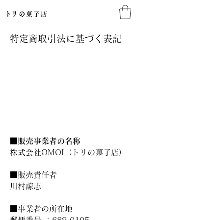
​トリの
菓子店​
特定商取引法に基づく表記
■販売事業者の名称
株式会社OMOI（トリの菓子店）
■販売責任者
川村諒志
■事業者の所在地
郵便番号 ：689-0105