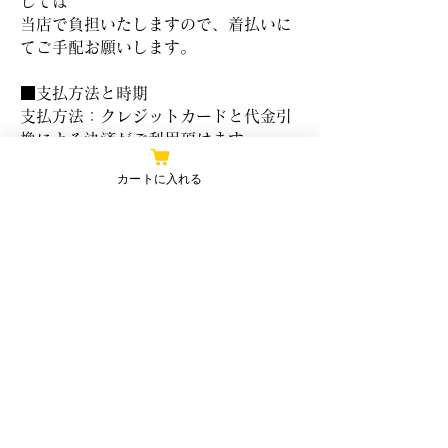
しては
当店で負担いたしますので、着払いに
てご手配お願いします。
■支払方法と時期
支払方法：クレジットカードと代金引
換による決済がご利用頂けます。
クレジットカード支払時期：商品注文
カートに入れる
確定時にお支払いください。
代金引換時期：商品配達時に配送スタ
ッフへお支払いください。
FAQ
プライバシーポリシー
​特定商取引法に基づく表示
​お問い合わせ