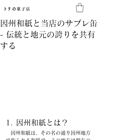
​トリの
菓子店​
因州和紙と当店のサブレ缶
- 伝統と地元の誇りを共有
する
1. 因州和紙とは？
　因州和紙は、その名の通り因州地方