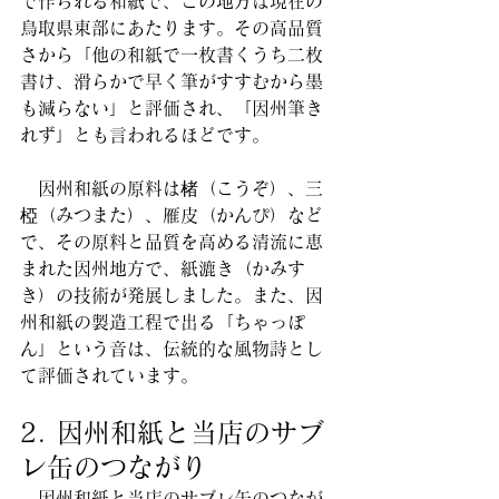
で作られる和紙で、この地方は現在の
鳥取県東部にあたります。その高品質
さから「他の和紙で一枚書くうち二枚
書け、滑らかで早く筆がすすむから墨
も減らない」と評価され、「因州筆き
れず」とも言われるほどです。
　因州和紙の原料は楮（こうぞ）、三
椏（みつまた）、雁皮（かんぴ）など
で、その原料と品質を高める清流に恵
まれた因州地方で、紙漉き（かみす
き）の技術が発展しました。また、因
州和紙の製造工程で出る「ちゃっぽ
ん」という音は、伝統的な風物詩とし
て評価されています。
2. 因州和紙と当店のサブ
レ缶のつながり
　因州和紙と当店のサブレ缶のつなが